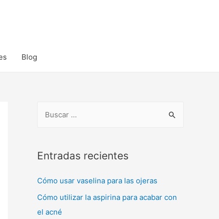
es
Blog
B
u
s
c
Entradas recientes
a
Cómo usar vaselina para las ojeras
r
:
Cómo utilizar la aspirina para acabar con
el acné