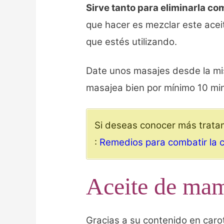
Sirve tanto para eliminarla co
que hacer es mezclar este ace
que estés utilizando.
Date unos masajes desde la mis
masajea bien por mínimo 10 min
Si deseas conocer más tratam
:
Remedios para combatir la 
Aceite de mame
Gracias a su contenido en car