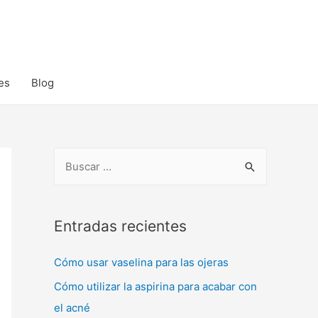
es
Blog
B
u
s
c
Entradas recientes
a
Cómo usar vaselina para las ojeras
r
:
Cómo utilizar la aspirina para acabar con
el acné