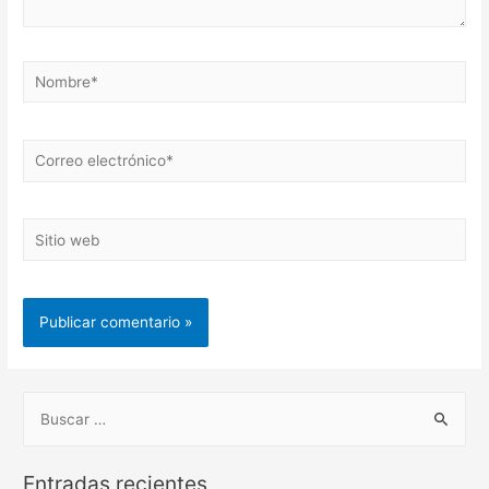
Nombre*
Correo
electrónico*
Sitio
web
B
u
s
Entradas recientes