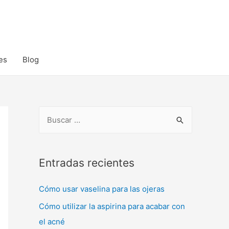
es
Blog
B
u
s
c
Entradas recientes
a
Cómo usar vaselina para las ojeras
r
:
Cómo utilizar la aspirina para acabar con
el acné