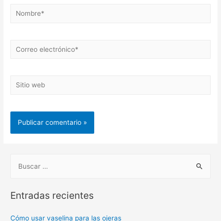
Nombre*
Correo
electrónico*
Sitio
web
B
u
s
Entradas recientes
c
a
Cómo usar vaselina para las ojeras