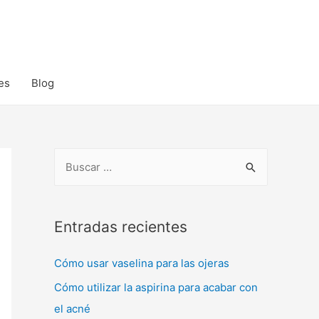
es
Blog
B
u
s
c
Entradas recientes
a
Cómo usar vaselina para las ojeras
r
:
Cómo utilizar la aspirina para acabar con
el acné